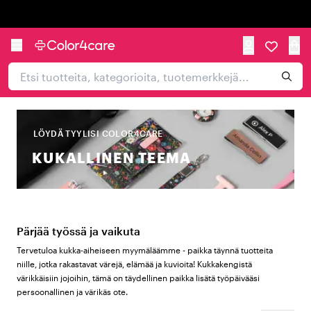
Trustpilot
LÖYDÄ TYYLISI COLOR4CARE
KUKALLINEN TEEMA
Pärjää työssä ja vaikuta
Tervetuloa kukka-aiheiseen myymäläämme - paikka täynnä tuotteita
niille, jotka rakastavat värejä, elämää ja kuvioita! Kukkakengistä
värikkäisiin jojoihin, tämä on täydellinen paikka lisätä työpäivääsi
persoonallinen ja värikäs ote.