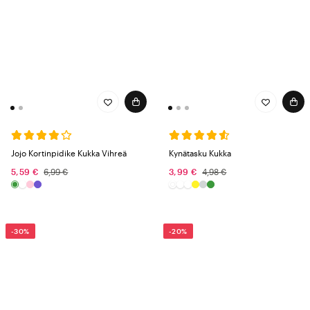
Jojo Kortinpidike Kukka Vihreä
Kynätasku Kukka
5,59 €
6,99 €
3,99 €
4,98 €
-30%
-20%