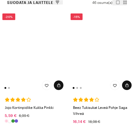
SUODATA JA LAJITTELE
46 osuma(a)
-20%
-15%
Jojo Kortinpidike Kukka Pinkki
Beez Tukisukat Leveä Pohje Saga
Vihreä
5,59 €
6,99 €
16,14 €
18,98 €