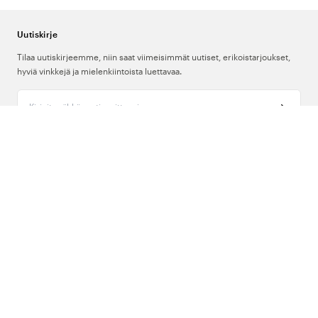
Uutiskirje
Tilaa uutiskirjeemme, niin saat viimeisimmät uutiset, erikoistarjoukset,
hyviä vinkkejä ja mielenkiintoista luettavaa.
Kirjoita sähköpostiosoitteesi
Meistä
Tuki
Seuraa meitä
Suomi