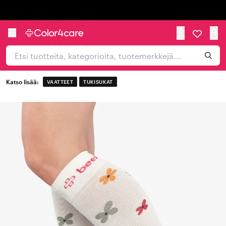
Trustpilot
Katso lisää:
VAATTEET
TUKISUKAT