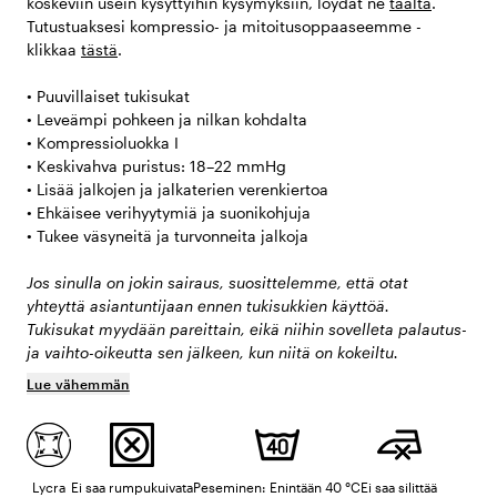
koskeviin usein kysyttyihin kysymyksiin, löydät ne
täältä
.
Tutustuaksesi kompressio- ja mitoitusoppaaseemme -
klikkaa
tästä
.
• Puuvillaiset tukisukat
• Leveämpi pohkeen ja nilkan kohdalta
• Kompressioluokka I
• Keskivahva puristus: 18–22 mmHg
• Lisää jalkojen ja jalkaterien verenkiertoa
• Ehkäisee verihyytymiä ja suonikohjuja
• Tukee väsyneitä ja turvonneita jalkoja
Jos sinulla on jokin sairaus, suosittelemme, että otat
yhteyttä asiantuntijaan ennen tukisukkien käyttöä.
Tukisukat myydään pareittain, eikä niihin sovelleta palautus-
ja vaihto-oikeutta sen jälkeen, kun niitä on kokeiltu.
Lue vähemmän
Lycra
Ei saa rumpukuivata
Peseminen: Enintään 40 °C
Ei saa silittää