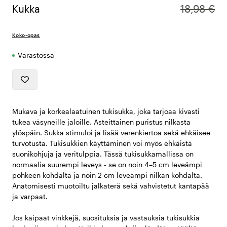
Kukka
18,98 €
Koko-opas
Varastossa
Mukava ja korkealaatuinen tukisukka, joka tarjoaa kivasti
tukea väsyneille jaloille. Asteittainen puristus nilkasta
ylöspäin. Sukka stimuloi ja lisää verenkiertoa sekä ehkäisee
turvotusta. Tukisukkien käyttäminen voi myös ehkäistä
suonikohjuja ja veritulppia. Tässä tukisukkamallissa on
normaalia suurempi leveys - se on noin 4–5 cm leveämpi
pohkeen kohdalta ja noin 2 cm leveämpi nilkan kohdalta.
Anatomisesti muotoiltu jalkaterä sekä vahvistetut kantapää
ja varpaat.
Jos kaipaat vinkkejä, suosituksia ja vastauksia tukisukkia