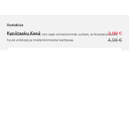
Uutiskirje
Kynätasku Kesä
3,99 €
Tilaa uutiskirjeemme, niin saat viimeisimmät uutiset, erikoistarjoukset,
4,98 €
hyviä vinkkejä ja mielenkiintoista luettavaa.
Kirjoita sähköpostiosoitteesi
Meistä
Tuki
Seuraa meitä
Suomi