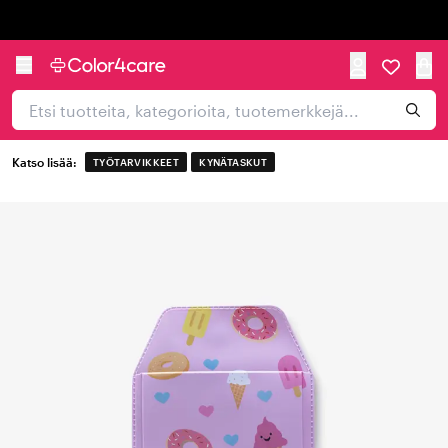
Trustpilot
Katso lisää:
TYÖTARVIKKEET
KYNÄTASKUT