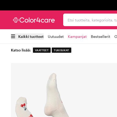
Trustpilot
Etsi tuotteita, kategorioi
Kaikki tuotteet
Uutuudet
Kampanjat
Bestsellerit
O
Katso lisää:
VAATTEET
TUKISUKAT