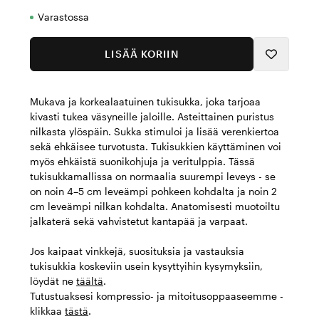
Varastossa
LISÄÄ KORIIN
Mukava ja korkealaatuinen tukisukka, joka tarjoaa
kivasti tukea väsyneille jaloille. Asteittainen puristus
nilkasta ylöspäin. Sukka stimuloi ja lisää verenkiertoa
sekä ehkäisee turvotusta. Tukisukkien käyttäminen voi
myös ehkäistä suonikohjuja ja veritulppia. Tässä
tukisukkamallissa on normaalia suurempi leveys - se
on noin 4–5 cm leveämpi pohkeen kohdalta ja noin 2
cm leveämpi nilkan kohdalta. Anatomisesti muotoiltu
jalkaterä sekä vahvistetut kantapää ja varpaat.
Jos kaipaat vinkkejä, suosituksia ja vastauksia
tukisukkia koskeviin usein kysyttyihin kysymyksiin,
löydät ne
täältä
.
Tutustuaksesi kompressio- ja mitoitusoppaaseemme -
klikkaa
tästä
.