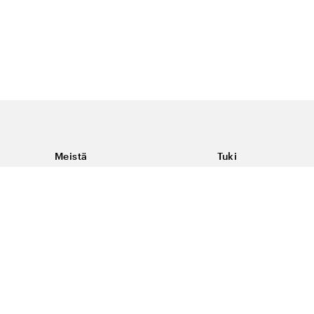
Meistä
Tuki
Tietoja Color4caresta
Ota yhteyttä
Yleisiä kysymyksiä
Ehdot
Toimitukset & palaut
Peruutus, palautus ja
virheilmoituksen te
Tietosuoja & evästee