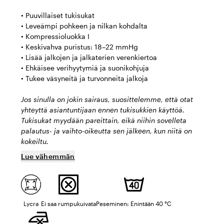
• Puuvillaiset tukisukat
• Leveämpi pohkeen ja nilkan kohdalta
• Kompressioluokka I
• Keskivahva puristus: 18–22 mmHg
• Lisää jalkojen ja jalkaterien verenkiertoa
• Ehkäisee verihyytymiä ja suonikohjuja
• Tukee väsyneitä ja turvonneita jalkoja
Jos sinulla on jokin sairaus, suosittelemme, että otat
yhteyttä asiantuntijaan ennen tukisukkien käyttöä.
Tukisukat myydään pareittain, eikä niihin sovelleta
palautus- ja vaihto-oikeutta sen jälkeen, kun niitä on
kokeiltu.
Lue vähemmän
Lycra
Ei saa rumpukuivata
Peseminen: Enintään 40 °C