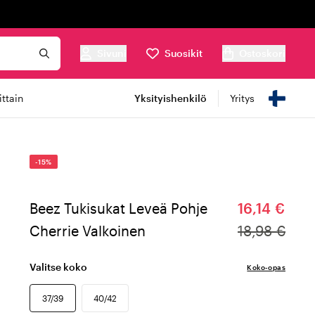
Sivuni
Suosikit
Ostoskori
ttain
Yksityishenkilö
Yritys
-15%
Beez Tukisukat Leveä Pohje
16,14 €
Cherrie Valkoinen
18,98 €
Valitse koko
Koko-opas
37/39
40/42