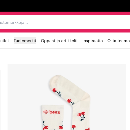
ta, tuotemerkkejä...
utlet
Tuotemerkit
Oppaat ja artikkelit
Inspiraatio
Osta teemoi