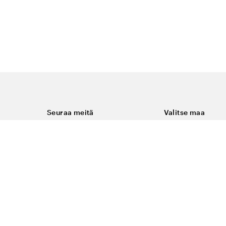
Seuraa meitä
Valitse maa
Facebook
Suomi
Instagram
Youtube
ukset
LinkedIn
keminen
t