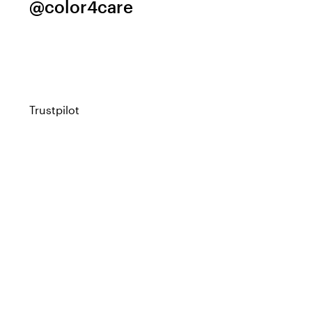
@color4care
Trustpilot