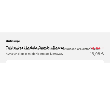
Uutiskirje
Tukisukat Hedvig Bambu Roosa
14,44 €
Tilaa uutiskirjeemme, niin saat viimeisimmät uutiset, erikoistarjoukset,
16,98 €
hyviä vinkkejä ja mielenkiintoista luettavaa.
Kirjoita sähköpostiosoitteesi
Meistä
Tuki
Seuraa meitä