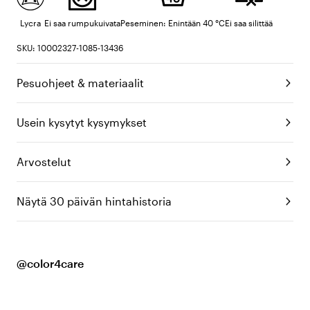
Lycra
Ei saa rumpukuivata
Peseminen: Enintään 40 °C
Ei saa silittää
SKU: 10002327-1085-13436
Pesuohjeet & materiaalit
Usein kysytyt kysymykset
Arvostelut
Näytä 30 päivän hintahistoria
@color4care