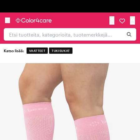
Trustpilot
Katso lisää:
VAATTEET
TUKISUKAT