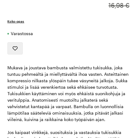
16,98 €
Koko-opas
Varastossa
Mukava ja joustava bambusta valmistettu tukisukka, joka
tuntuu pehmeältä ja miellyttävältä ihoa vasten. Asteittainen
kompressio nilkasta ylöspäin tukee väsyneitä jalkoja. Sukka
stimuloi ja lisää verenkiertoa sekä ehkäisee turvotusta.
Tukisukkien käyttäminen voi myös ehkäistä suonikohjuja ja
veritulppia. Anatomisesti muotoiltu jalkaterä sekä
vahvistetut kantapää ja varpaat. Bambulla on luonnollisia
lämpötilaa sääteleviä ominaisuuksia, jotka pitävät jalkasi
viileinä, kuivina ja raikkaina koko työpäivän ajan.
Jos kaipaat vinkkejä, suosituksia ja vastauksia tukisukkia