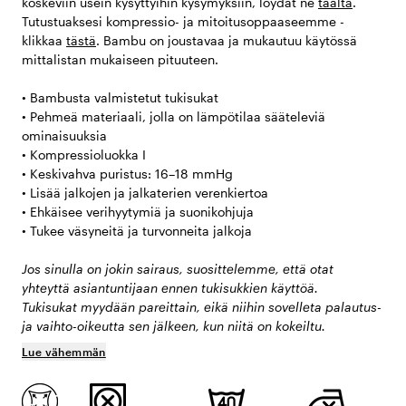
koskeviin usein kysyttyihin kysymyksiin, löydät ne
täältä
.
Tutustuaksesi kompressio- ja mitoitusoppaaseemme -
klikkaa
tästä
. Bambu on joustavaa ja mukautuu käytössä
mittalistan mukaiseen pituuteen.
• Bambusta valmistetut tukisukat
• Pehmeä materiaali, jolla on lämpötilaa sääteleviä
ominaisuuksia
• Kompressioluokka I
• Keskivahva puristus: 16–18 mmHg
• Lisää jalkojen ja jalkaterien verenkiertoa
• Ehkäisee verihyytymiä ja suonikohjuja
• Tukee väsyneitä ja turvonneita jalkoja
Jos sinulla on jokin sairaus, suosittelemme, että otat
yhteyttä asiantuntijaan ennen tukisukkien käyttöä.
Tukisukat myydään pareittain, eikä niihin sovelleta palautus-
ja vaihto-oikeutta sen jälkeen, kun niitä on kokeiltu.
Lue vähemmän